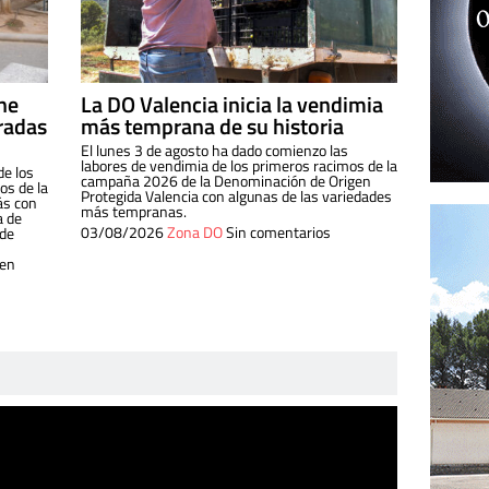
ine
La DO Valencia inicia la vendimia
radas
más temprana de su historia
El lunes 3 de agosto ha dado comienzo las
labores de vendimia de los primeros racimos de la
de los
campaña 2026 de la Denominación de Origen
s de la
Protegida Valencia con algunas de las variedades
ás con
más tempranas.
a de
03/08/2026
Zona DO
Sin comentarios
 de
 en