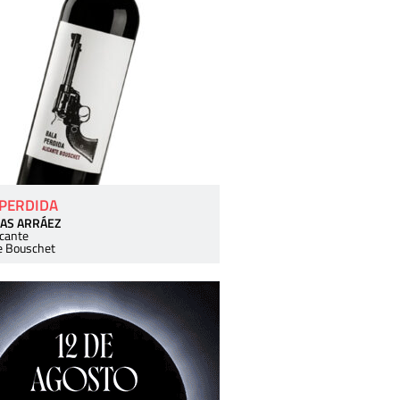
 PERDIDA
AS ARRÁEZ
icante
e Bouschet