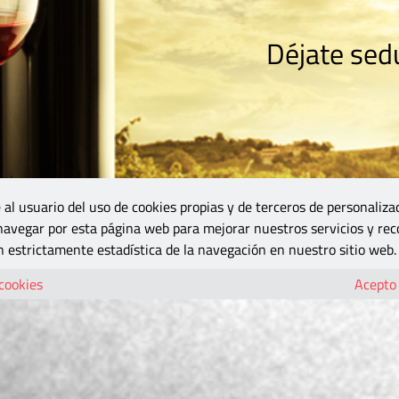
Déjate sedu
RISMO
ZONA DO
VINOS Y MÁS
GASTRONOMÍA
BLOGS
5B
 al usuario del uso de cookies propias y de terceros de personaliza
 navegar por esta página web para mejorar nuestros servicios y rec
 estrictamente estadística de la navegación en nuestro sitio web.
 cookies
Acepto