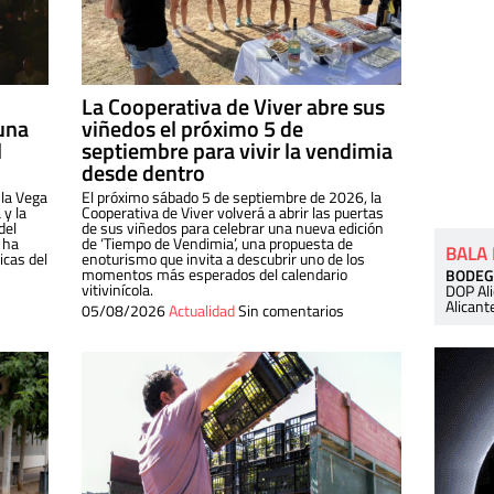
La Cooperativa de Viver abre sus
una
viñedos el próximo 5 de
l
septiembre para vivir la vendimia
desde dentro
 la Vega
El próximo sábado 5 de septiembre de 2026, la
 y la
Cooperativa de Viver volverá a abrir las puertas
del
de sus viñedos para celebrar una nueva edición
 ha
de ‘Tiempo de Vendimia’, una propuesta de
BALA
cas del
enoturismo que invita a descubrir uno de los
momentos más esperados del calendario
BODEG
vitivinícola.
DOP Al
Alicant
05/08/2026
Actualidad
Sin comentarios