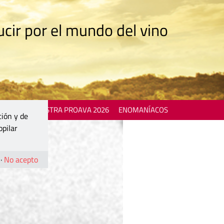
cir por el mundo del vino
 EVENTS
MOSTRA PROAVA 2026
ENOMANÍACOS
ción y de
opilar
·
No acepto