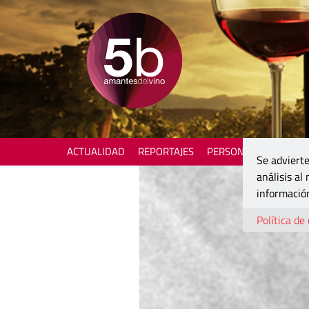
ACTUALIDAD
REPORTAJES
PERSONAJES
ENOTU
Se advierte
análisis al
información
Política de