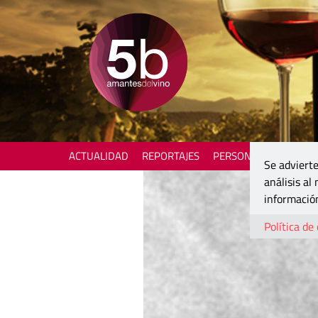
ACTUALIDAD
REPORTAJES
PERSONAJES
ENOTU
Se advierte
análisis al
información
Política de