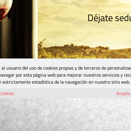
Déjate sedu
RISMO
ZONA DO
VINOS Y MÁS
GASTRONOMÍA
BLOGS
5B
 al usuario del uso de cookies propias y de terceros de personaliza
 navegar por esta página web para mejorar nuestros servicios y rec
 estrictamente estadística de la navegación en nuestro sitio web.
 cookies
Acepto