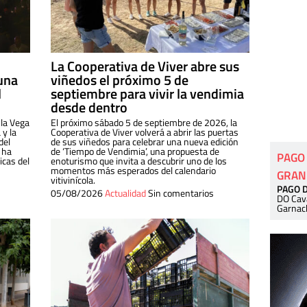
La Cooperativa de Viver abre sus
una
viñedos el próximo 5 de
l
septiembre para vivir la vendimia
desde dentro
 la Vega
El próximo sábado 5 de septiembre de 2026, la
 y la
Cooperativa de Viver volverá a abrir las puertas
del
de sus viñedos para celebrar una nueva edición
 ha
de ‘Tiempo de Vendimia’, una propuesta de
PAGO
cas del
enoturismo que invita a descubrir uno de los
momentos más esperados del calendario
GRAN
vitivinícola.
PAGO 
05/08/2026
Actualidad
Sin comentarios
DO Cav
Garnac