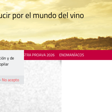
cir por el mundo del vino
 EVENTS
MOSTRA PROAVA 2026
ENOMANÍACOS
ción y de
opilar
·
No acepto