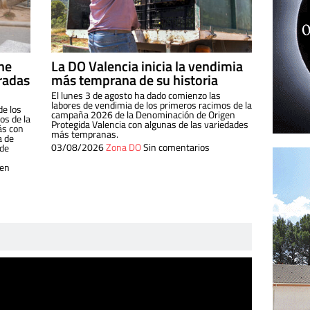
ine
La DO Valencia inicia la vendimia
radas
más temprana de su historia
El lunes 3 de agosto ha dado comienzo las
labores de vendimia de los primeros racimos de la
de los
campaña 2026 de la Denominación de Origen
s de la
Protegida Valencia con algunas de las variedades
ás con
más tempranas.
a de
03/08/2026
Zona DO
Sin comentarios
 de
 en