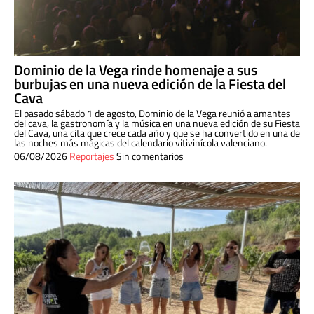
Dominio de la Vega rinde homenaje a sus
burbujas en una nueva edición de la Fiesta del
Cava
El pasado sábado 1 de agosto, Dominio de la Vega reunió a amantes
del cava, la gastronomía y la música en una nueva edición de su Fiesta
del Cava, una cita que crece cada año y que se ha convertido en una de
las noches más mágicas del calendario vitivinícola valenciano.
06/08/2026
Reportajes
Sin comentarios