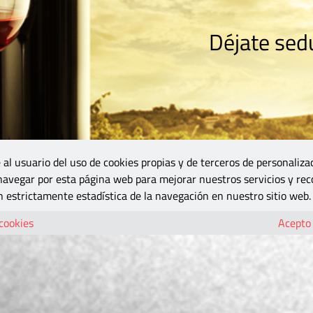
Déjate sedu
RISMO
ZONA DO
VINOS Y MÁS
GASTRONOMÍA
BLOGS
5B
 al usuario del uso de cookies propias y de terceros de personaliza
 navegar por esta página web para mejorar nuestros servicios y rec
 estrictamente estadística de la navegación en nuestro sitio web.
 cookies
Acepto