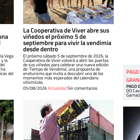
La Cooperativa de Viver abre sus
una
viñedos el próximo 5 de
l
septiembre para vivir la vendimia
desde dentro
 la Vega
El próximo sábado 5 de septiembre de 2026, la
 y la
Cooperativa de Viver volverá a abrir las puertas
del
de sus viñedos para celebrar una nueva edición
 ha
de ‘Tiempo de Vendimia’, una propuesta de
PAGO
cas del
enoturismo que invita a descubrir uno de los
momentos más esperados del calendario
GRAN
vitivinícola.
PAGO 
05/08/2026
Actualidad
Sin comentarios
DO Cav
Garnac