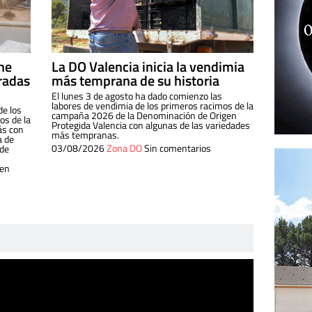
ine
La DO Valencia inicia la vendimia
radas
más temprana de su historia
El lunes 3 de agosto ha dado comienzo las
labores de vendimia de los primeros racimos de la
de los
campaña 2026 de la Denominación de Origen
s de la
Protegida Valencia con algunas de las variedades
ás con
más tempranas.
a de
03/08/2026
Zona DO
Sin comentarios
 de
 en