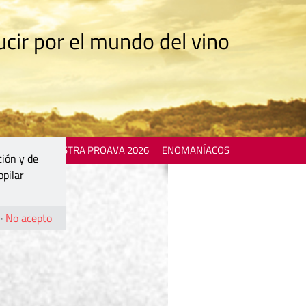
cir por el mundo del vino
 EVENTS
MOSTRA PROAVA 2026
ENOMANÍACOS
ción y de
opilar
·
No acepto