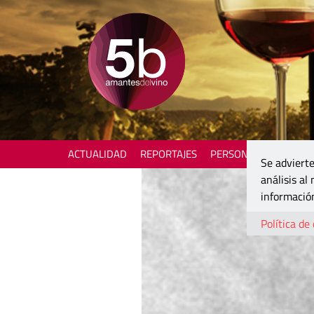
ACTUALIDAD
REPORTAJES
PERSONAJES
ENOTU
Se advierte
análisis al
información
Política de