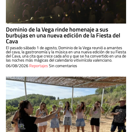
Dominio de la Vega rinde homenaje a sus
burbujas en una nueva edición de la Fiesta del
Cava
El pasado sábado 1 de agosto, Dominio de la Vega reunió a amantes
del cava, la gastronomía y la música en una nueva edición de su Fiesta
del Cava, una cita que crece cada año y que se ha convertido en una de
las noches más mágicas del calendario vitivinícola valenciano.
06/08/2026
Reportajes
Sin comentarios