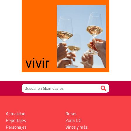
Actualidad
Rutas
Reportajes
Zona DO
Personajes
Vinos y más