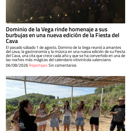
Dominio de la Vega rinde homenaje a sus
burbujas en una nueva edición de la Fiesta del
Cava
El pasado sábado 1 de agosto, Dominio de la Vega reunió a amantes
del cava, la gastronomía y la música en una nueva edición de su Fiesta
del Cava, una cita que crece cada año y que se ha convertido en una de
las noches más mágicas del calendario vitivinícola valenciano.
06/08/2026
Reportajes
Sin comentarios