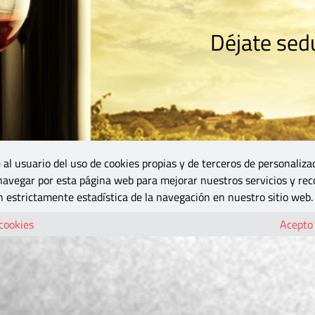
Déjate sedu
RISMO
ZONA DO
VINOS Y MÁS
GASTRONOMÍA
BLOGS
5B
 al usuario del uso de cookies propias y de terceros de personaliza
 navegar por esta página web para mejorar nuestros servicios y rec
 estrictamente estadística de la navegación en nuestro sitio web.
 cookies
Acepto