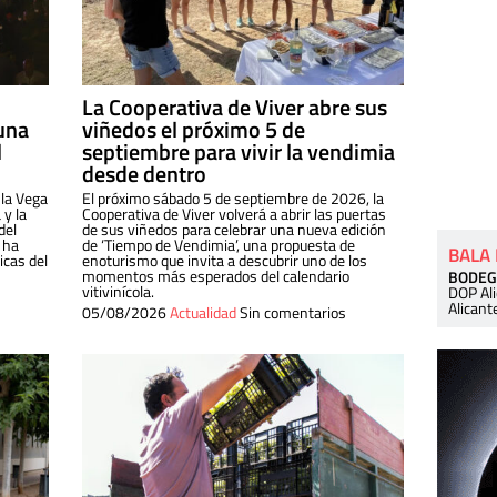
La Cooperativa de Viver abre sus
una
viñedos el próximo 5 de
l
septiembre para vivir la vendimia
desde dentro
 la Vega
El próximo sábado 5 de septiembre de 2026, la
 y la
Cooperativa de Viver volverá a abrir las puertas
del
de sus viñedos para celebrar una nueva edición
 ha
de ‘Tiempo de Vendimia’, una propuesta de
BALA
cas del
enoturismo que invita a descubrir uno de los
momentos más esperados del calendario
BODEG
vitivinícola.
DOP Al
Alicant
05/08/2026
Actualidad
Sin comentarios