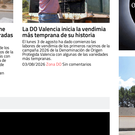
ine
La DO Valencia inicia la vendimia
radas
más temprana de su historia
El lunes 3 de agosto ha dado comienzo las
labores de vendimia de los primeros racimos de la
de los
campaña 2026 de la Denominación de Origen
s de la
Protegida Valencia con algunas de las variedades
ás con
más tempranas.
a de
03/08/2026
Zona DO
Sin comentarios
 de
 en