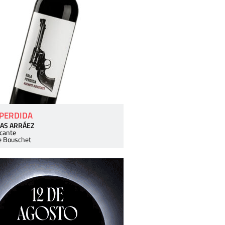
 PERDIDA
AS ARRÁEZ
icante
e Bouschet