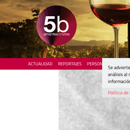
ACTUALIDAD
REPORTAJES
PERSONAJES
ENOTU
Se advierte
análisis al
información
Política de