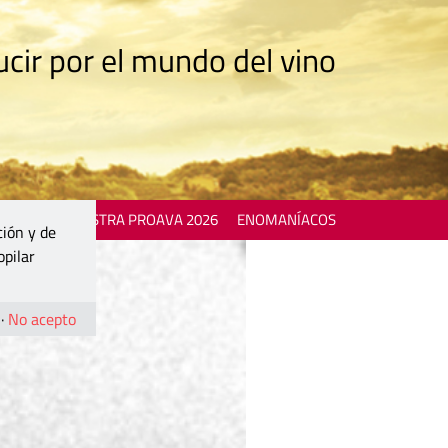
cir por el mundo del vino
 EVENTS
MOSTRA PROAVA 2026
ENOMANÍACOS
ción y de
opilar
·
No acepto