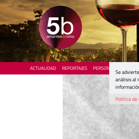
ACTUALIDAD
REPORTAJES
PERSONAJES
ENOTU
Se advierte
análisis al
información
Política de