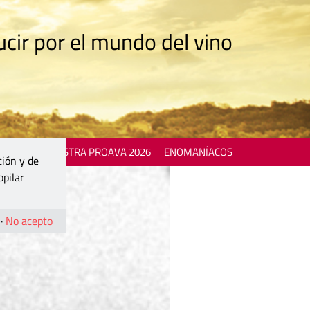
cir por el mundo del vino
 EVENTS
MOSTRA PROAVA 2026
ENOMANÍACOS
ción y de
opilar
·
No acepto