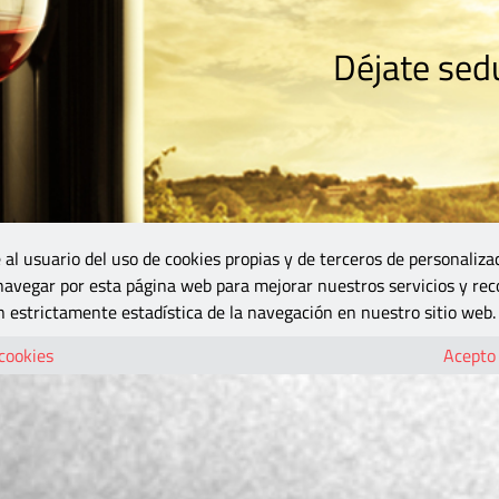
Déjate sedu
RISMO
ZONA DO
VINOS Y MÁS
GASTRONOMÍA
BLOGS
5B
 al usuario del uso de cookies propias y de terceros de personaliza
 navegar por esta página web para mejorar nuestros servicios y rec
 estrictamente estadística de la navegación en nuestro sitio web.
 cookies
Acepto