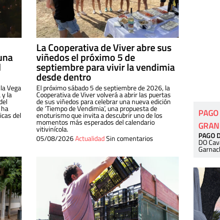
La Cooperativa de Viver abre sus
una
viñedos el próximo 5 de
l
septiembre para vivir la vendimia
desde dentro
 la Vega
El próximo sábado 5 de septiembre de 2026, la
 y la
Cooperativa de Viver volverá a abrir las puertas
del
de sus viñedos para celebrar una nueva edición
 ha
de ‘Tiempo de Vendimia’, una propuesta de
PAGO
cas del
enoturismo que invita a descubrir uno de los
momentos más esperados del calendario
GRAN
vitivinícola.
PAGO 
05/08/2026
Actualidad
Sin comentarios
DO Cav
Garnac