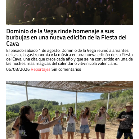
Dominio de la Vega rinde homenaje a sus
burbujas en una nueva edición de la Fiesta del
Cava
El pasado sábado 1 de agosto, Dominio de la Vega reunió a amantes
del cava, la gastronomía y la música en una nueva edición de su Fiesta
del Cava, una cita que crece cada año y que se ha convertido en una de
las noches más mágicas del calendario vitivinícola valenciano.
06/08/2026
Reportajes
Sin comentarios