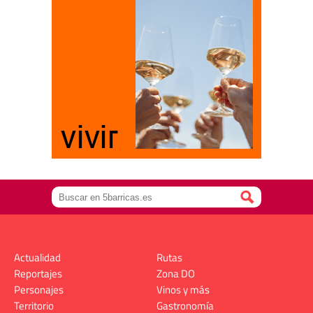
Actualidad
Rutas
Reportajes
Zona DO
Personajes
Vinos y más
Territorio
Gastronomía