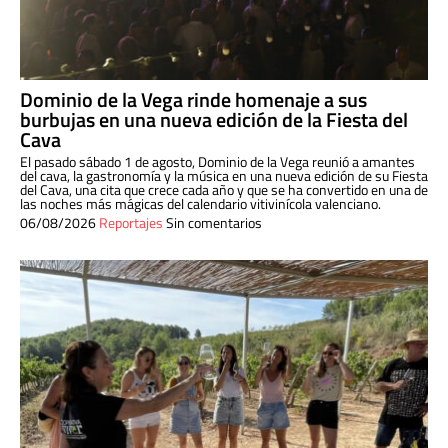
Dominio de la Vega rinde homenaje a sus
burbujas en una nueva edición de la Fiesta del
Cava
El pasado sábado 1 de agosto, Dominio de la Vega reunió a amantes
del cava, la gastronomía y la música en una nueva edición de su Fiesta
del Cava, una cita que crece cada año y que se ha convertido en una de
las noches más mágicas del calendario vitivinícola valenciano.
06/08/2026
Reportajes
Sin comentarios