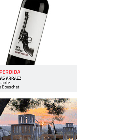
 PERDIDA
AS ARRÁEZ
icante
e Bouschet