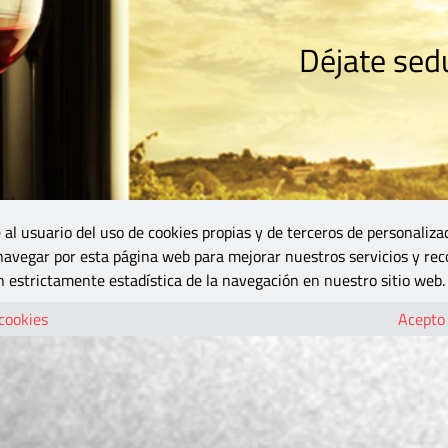
Déjate sedu
RISMO
ZONA DO
VINOS Y MÁS
GASTRONOMÍA
BLOGS
5B
 al usuario del uso de cookies propias y de terceros de personaliza
 navegar por esta página web para mejorar nuestros servicios y rec
 estrictamente estadística de la navegación en nuestro sitio web.
 cookies
Acepto