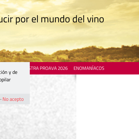
cir por el mundo del vino
 EVENTS
MOSTRA PROAVA 2026
ENOMANÍACOS
ción y de
opilar
·
No acepto