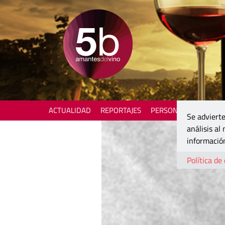
ACTUALIDAD
REPORTAJES
PERSONAJES
ENOTU
Se advierte
análisis al
información
Política de