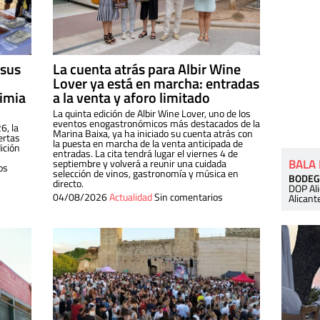
 sus
La cuenta atrás para Albir Wine
Lover ya está en marcha: entradas
dimia
a la venta y aforo limitado
La quinta edición de Albir Wine Lover, uno de los
eventos enogastronómicos más destacados de la
6, la
Marina Baixa, ya ha iniciado su cuenta atrás con
ertas
la puesta en marcha de la venta anticipada de
ición
entradas. La cita tendrá lugar el viernes 4 de
BALA
septiembre y volverá a reunir una cuidada
os
selección de vinos, gastronomía y música en
BODEG
directo.
DOP Al
04/08/2026
Actualidad
Sin comentarios
Alicant