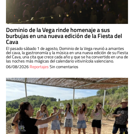
Dominio de la Vega rinde homenaje a sus
burbujas en una nueva edición de la Fiesta del
Cava
El pasado sábado 1 de agosto, Dominio de la Vega reunió a amantes
del cava, la gastronomía y la música en una nueva edición de su Fiesta
del Cava, una cita que crece cada año y que se ha convertido en una de
las noches más mágicas del calendario vitivinícola valenciano.
06/08/2026
Reportajes
Sin comentarios