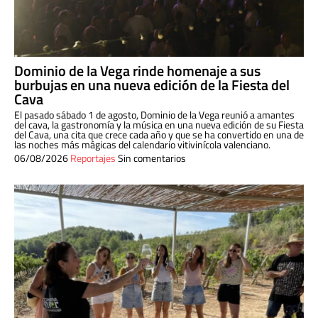
Dominio de la Vega rinde homenaje a sus
burbujas en una nueva edición de la Fiesta del
Cava
El pasado sábado 1 de agosto, Dominio de la Vega reunió a amantes
del cava, la gastronomía y la música en una nueva edición de su Fiesta
del Cava, una cita que crece cada año y que se ha convertido en una de
las noches más mágicas del calendario vitivinícola valenciano.
06/08/2026
Reportajes
Sin comentarios