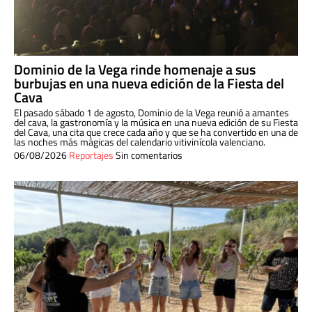
Dominio de la Vega rinde homenaje a sus
burbujas en una nueva edición de la Fiesta del
Cava
El pasado sábado 1 de agosto, Dominio de la Vega reunió a amantes
del cava, la gastronomía y la música en una nueva edición de su Fiesta
del Cava, una cita que crece cada año y que se ha convertido en una de
las noches más mágicas del calendario vitivinícola valenciano.
06/08/2026
Reportajes
Sin comentarios