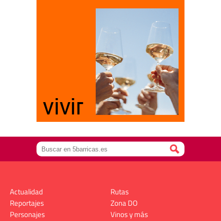
Actualidad
Rutas
Reportajes
Zona DO
Personajes
Vinos y más