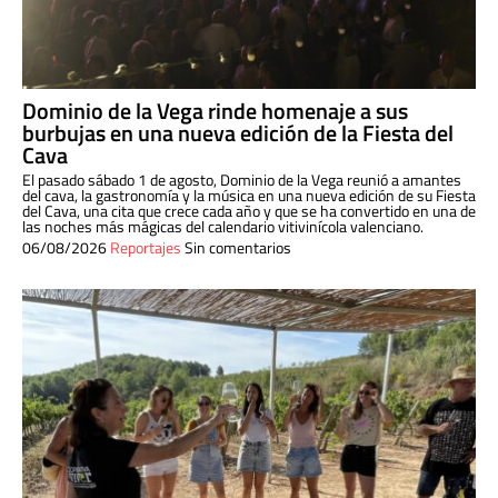
Dominio de la Vega rinde homenaje a sus
burbujas en una nueva edición de la Fiesta del
Cava
El pasado sábado 1 de agosto, Dominio de la Vega reunió a amantes
del cava, la gastronomía y la música en una nueva edición de su Fiesta
del Cava, una cita que crece cada año y que se ha convertido en una de
las noches más mágicas del calendario vitivinícola valenciano.
06/08/2026
Reportajes
Sin comentarios