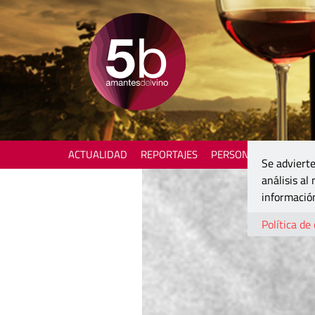
ACTUALIDAD
REPORTAJES
PERSONAJES
ENOTU
Se advierte
análisis al
información
Política de