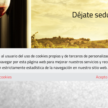
Déjate sedu
RISMO
ZONA DO
VINOS Y MÁS
GASTRONOMÍA
BLOGS
5B
 al usuario del uso de cookies propias y de terceros de personaliza
 navegar por esta página web para mejorar nuestros servicios y rec
 estrictamente estadística de la navegación en nuestro sitio web.
 cookies
Acepto