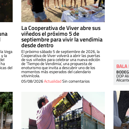
La Cooperativa de Viver abre sus
una
viñedos el próximo 5 de
l
septiembre para vivir la vendimia
desde dentro
 la Vega
El próximo sábado 5 de septiembre de 2026, la
 y la
Cooperativa de Viver volverá a abrir las puertas
del
de sus viñedos para celebrar una nueva edición
 ha
de ‘Tiempo de Vendimia’, una propuesta de
BALA
cas del
enoturismo que invita a descubrir uno de los
momentos más esperados del calendario
BODEG
vitivinícola.
DOP Al
Alicant
05/08/2026
Actualidad
Sin comentarios