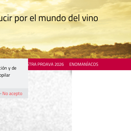
cir por el mundo del vino
 EVENTS
MOSTRA PROAVA 2026
ENOMANÍACOS
ción y de
opilar
·
No acepto