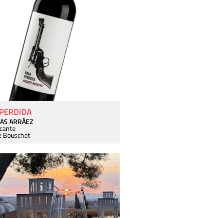
 PERDIDA
AS ARRÁEZ
icante
e Bouschet