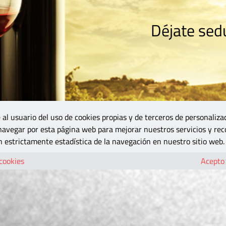
Déjate sedu
RISMO
ZONA DO
VINOS Y MÁS
GASTRONOMÍA
BLOGS
5B
 al usuario del uso de cookies propias y de terceros de personaliza
 navegar por esta página web para mejorar nuestros servicios y rec
 estrictamente estadística de la navegación en nuestro sitio web.
 cookies
Acepto