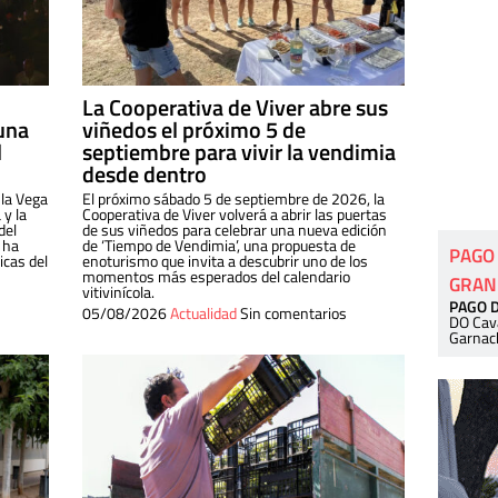
La Cooperativa de Viver abre sus
una
viñedos el próximo 5 de
l
septiembre para vivir la vendimia
desde dentro
 la Vega
El próximo sábado 5 de septiembre de 2026, la
 y la
Cooperativa de Viver volverá a abrir las puertas
del
de sus viñedos para celebrar una nueva edición
 ha
de ‘Tiempo de Vendimia’, una propuesta de
PAGO
cas del
enoturismo que invita a descubrir uno de los
momentos más esperados del calendario
GRAN
vitivinícola.
PAGO 
05/08/2026
Actualidad
Sin comentarios
DO Cav
Garnac