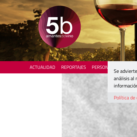
ACTUALIDAD
REPORTAJES
PERSONAJES
ENOTU
Se advierte
análisis al
información
Política de