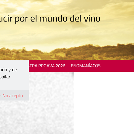
cir por el mundo del vino
 EVENTS
MOSTRA PROAVA 2026
ENOMANÍACOS
ción y de
opilar
·
No acepto