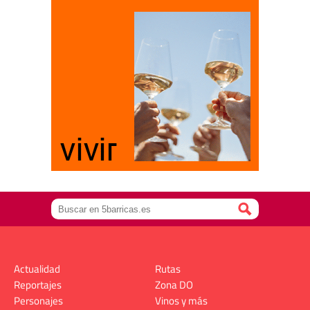
Actualidad
Rutas
Reportajes
Zona DO
Personajes
Vinos y más