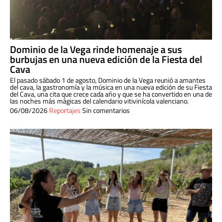
Dominio de la Vega rinde homenaje a sus
burbujas en una nueva edición de la Fiesta del
Cava
El pasado sábado 1 de agosto, Dominio de la Vega reunió a amantes
del cava, la gastronomía y la música en una nueva edición de su Fiesta
del Cava, una cita que crece cada año y que se ha convertido en una de
las noches más mágicas del calendario vitivinícola valenciano.
06/08/2026
Reportajes
Sin comentarios