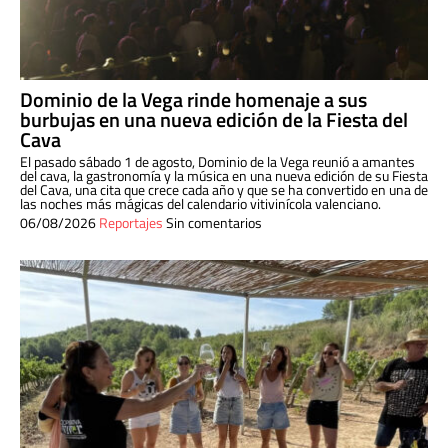
Dominio de la Vega rinde homenaje a sus
burbujas en una nueva edición de la Fiesta del
Cava
El pasado sábado 1 de agosto, Dominio de la Vega reunió a amantes
del cava, la gastronomía y la música en una nueva edición de su Fiesta
del Cava, una cita que crece cada año y que se ha convertido en una de
las noches más mágicas del calendario vitivinícola valenciano.
06/08/2026
Reportajes
Sin comentarios