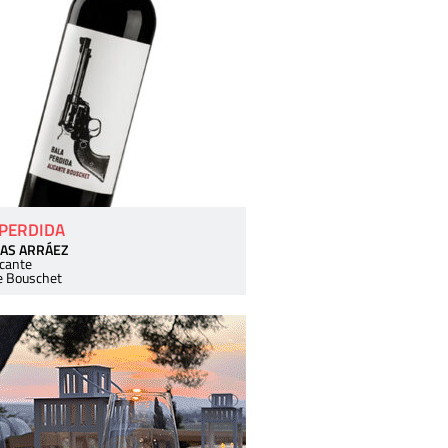
 PERDIDA
AS ARRÁEZ
icante
e Bouschet