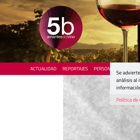
ACTUALIDAD
REPORTAJES
PERSONAJES
ENOTU
Se advierte
análisis al
información
Política de