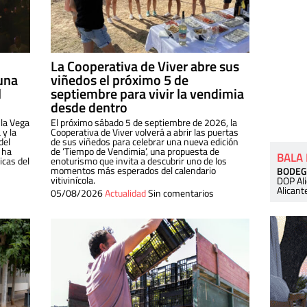
La Cooperativa de Viver abre sus
una
viñedos el próximo 5 de
l
septiembre para vivir la vendimia
desde dentro
 la Vega
El próximo sábado 5 de septiembre de 2026, la
 y la
Cooperativa de Viver volverá a abrir las puertas
del
de sus viñedos para celebrar una nueva edición
 ha
de ‘Tiempo de Vendimia’, una propuesta de
BALA
cas del
enoturismo que invita a descubrir uno de los
momentos más esperados del calendario
BODEG
vitivinícola.
DOP Al
Alicant
05/08/2026
Actualidad
Sin comentarios