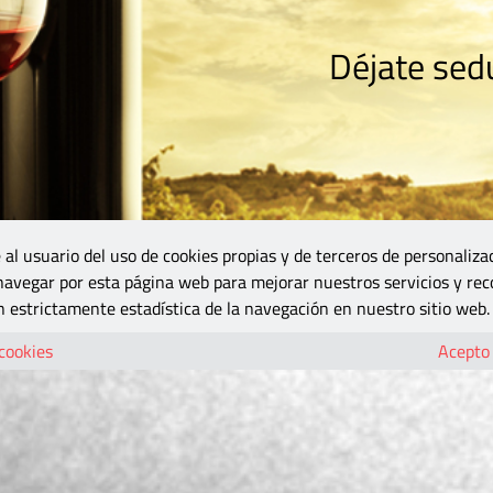
Déjate sedu
RISMO
ZONA DO
VINOS Y MÁS
GASTRONOMÍA
BLOGS
5B
 al usuario del uso de cookies propias y de terceros de personaliza
 navegar por esta página web para mejorar nuestros servicios y rec
 estrictamente estadística de la navegación en nuestro sitio web.
 cookies
Acepto