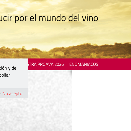
cir por el mundo del vino
 EVENTS
MOSTRA PROAVA 2026
ENOMANÍACOS
ción y de
opilar
·
No acepto