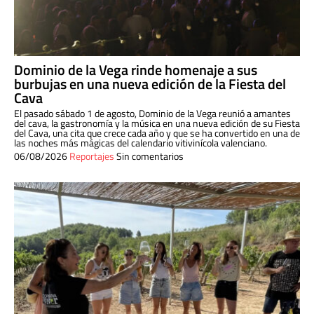
Dominio de la Vega rinde homenaje a sus
burbujas en una nueva edición de la Fiesta del
Cava
El pasado sábado 1 de agosto, Dominio de la Vega reunió a amantes
del cava, la gastronomía y la música en una nueva edición de su Fiesta
del Cava, una cita que crece cada año y que se ha convertido en una de
las noches más mágicas del calendario vitivinícola valenciano.
06/08/2026
Reportajes
Sin comentarios