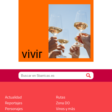
Actualidad
Rutas
Reportajes
Zona DO
Personajes
Vinos y más