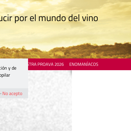
cir por el mundo del vino
 EVENTS
MOSTRA PROAVA 2026
ENOMANÍACOS
ción y de
opilar
·
No acepto