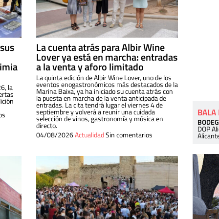
 sus
La cuenta atrás para Albir Wine
Lover ya está en marcha: entradas
dimia
a la venta y aforo limitado
La quinta edición de Albir Wine Lover, uno de los
eventos enogastronómicos más destacados de la
6, la
Marina Baixa, ya ha iniciado su cuenta atrás con
ertas
la puesta en marcha de la venta anticipada de
ición
entradas. La cita tendrá lugar el viernes 4 de
BALA
septiembre y volverá a reunir una cuidada
os
selección de vinos, gastronomía y música en
BODEG
directo.
DOP Al
04/08/2026
Actualidad
Sin comentarios
Alicant