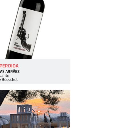
 PERDIDA
AS ARRÁEZ
icante
e Bouschet