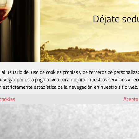
Déjate sedu
RISMO
ZONA DO
VINOS Y MÁS
GASTRONOMÍA
BLOGS
5B
 al usuario del uso de cookies propias y de terceros de personaliza
 navegar por esta página web para mejorar nuestros servicios y rec
 estrictamente estadística de la navegación en nuestro sitio web.
 cookies
Acepto