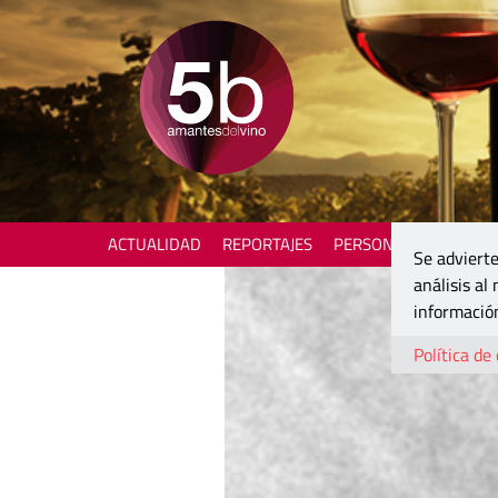
ACTUALIDAD
REPORTAJES
PERSONAJES
ENOTU
Se advierte
análisis al
información
Política de