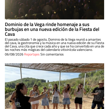
Dominio de la Vega rinde homenaje a sus
burbujas en una nueva edición de la Fiesta del
Cava
El pasado sábado 1 de agosto, Dominio de la Vega reunió a amantes
del cava, la gastronomía y la música en una nueva edición de su Fiesta
del Cava, una cita que crece cada año y que se ha convertido en una de
las noches más mágicas del calendario vitivinícola valenciano.
06/08/2026
Reportajes
Sin comentarios