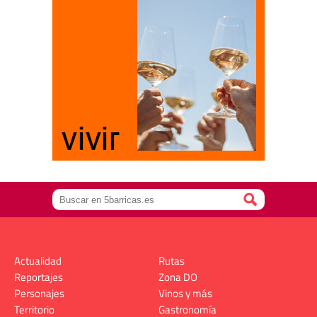
Actualidad
Rutas
Reportajes
Zona DO
Personajes
Vinos y más
Territorio
Gastronomía