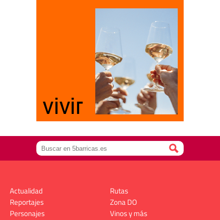
Actualidad
Rutas
Reportajes
Zona DO
Personajes
Vinos y más