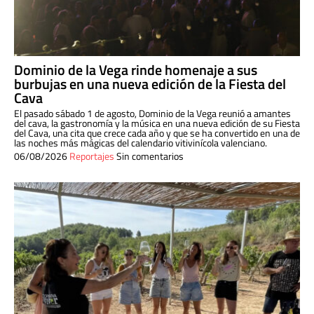
Dominio de la Vega rinde homenaje a sus
burbujas en una nueva edición de la Fiesta del
Cava
El pasado sábado 1 de agosto, Dominio de la Vega reunió a amantes
del cava, la gastronomía y la música en una nueva edición de su Fiesta
del Cava, una cita que crece cada año y que se ha convertido en una de
las noches más mágicas del calendario vitivinícola valenciano.
06/08/2026
Reportajes
Sin comentarios