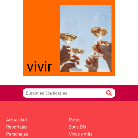
Actualidad
Rutas
Reportajes
Zona DO
Personajes
Vinos y más