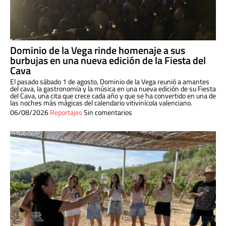
Dominio de la Vega rinde homenaje a sus
burbujas en una nueva edición de la Fiesta del
Cava
El pasado sábado 1 de agosto, Dominio de la Vega reunió a amantes
del cava, la gastronomía y la música en una nueva edición de su Fiesta
del Cava, una cita que crece cada año y que se ha convertido en una de
las noches más mágicas del calendario vitivinícola valenciano.
06/08/2026
Reportajes
Sin comentarios