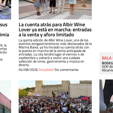
 sus
La cuenta atrás para Albir Wine
Lover ya está en marcha: entradas
dimia
a la venta y aforo limitado
La quinta edición de Albir Wine Lover, uno de los
eventos enogastronómicos más destacados de la
6, la
Marina Baixa, ya ha iniciado su cuenta atrás con
ertas
la puesta en marcha de la venta anticipada de
ición
entradas. La cita tendrá lugar el viernes 4 de
BALA
septiembre y volverá a reunir una cuidada
os
selección de vinos, gastronomía y música en
BODEG
directo.
DOP Al
04/08/2026
Actualidad
Sin comentarios
Alicant