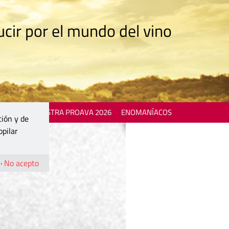
cir por el mundo del vino
 EVENTS
MOSTRA PROAVA 2026
ENOMANÍACOS
ción y de
opilar
·
No acepto