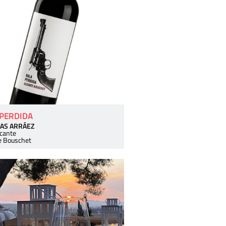
 PERDIDA
AS ARRÁEZ
icante
e Bouschet