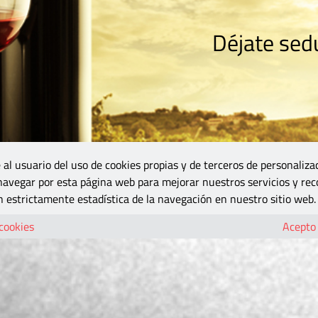
Déjate sedu
RISMO
ZONA DO
VINOS Y MÁS
GASTRONOMÍA
BLOGS
5B
 al usuario del uso de cookies propias y de terceros de personaliza
 navegar por esta página web para mejorar nuestros servicios y rec
 estrictamente estadística de la navegación en nuestro sitio web.
 cookies
Acepto