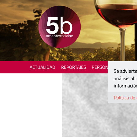
ACTUALIDAD
REPORTAJES
PERSONAJES
ENOTU
Se advierte
análisis al
información
Política de