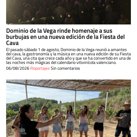
Dominio de la Vega rinde homenaje a sus
burbujas en una nueva edición de la Fiesta del
Cava
El pasado sábado 1 de agosto, Dominio de la Vega reunió a amantes
del cava, la gastronomía y la música en una nueva edición de su Fiesta
del Cava, una cita que crece cada año y que se ha convertido en una de
las noches más mágicas del calendario vitivinícola valenciano.
06/08/2026
Reportajes
Sin comentarios