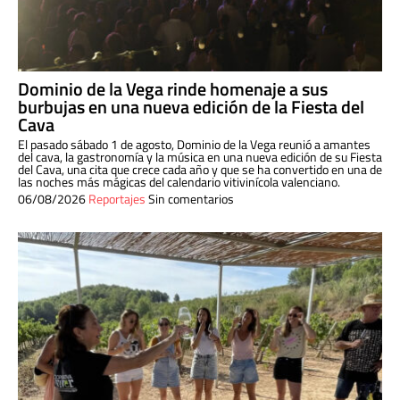
Dominio de la Vega rinde homenaje a sus
burbujas en una nueva edición de la Fiesta del
Cava
El pasado sábado 1 de agosto, Dominio de la Vega reunió a amantes
del cava, la gastronomía y la música en una nueva edición de su Fiesta
del Cava, una cita que crece cada año y que se ha convertido en una de
las noches más mágicas del calendario vitivinícola valenciano.
06/08/2026
Reportajes
Sin comentarios