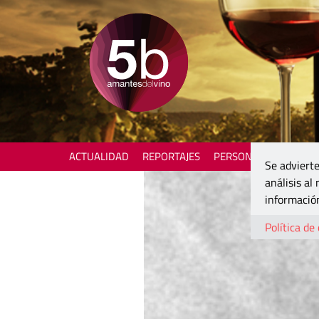
ACTUALIDAD
REPORTAJES
PERSONAJES
ENOTU
Se advierte
análisis al
información
Política de