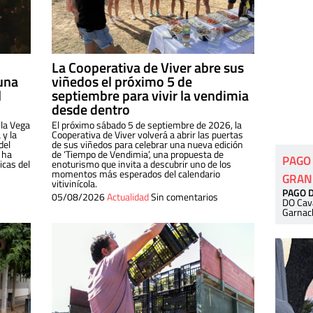
La Cooperativa de Viver abre sus
una
viñedos el próximo 5 de
l
septiembre para vivir la vendimia
desde dentro
 la Vega
El próximo sábado 5 de septiembre de 2026, la
 y la
Cooperativa de Viver volverá a abrir las puertas
del
de sus viñedos para celebrar una nueva edición
 ha
de ‘Tiempo de Vendimia’, una propuesta de
PAGO
cas del
enoturismo que invita a descubrir uno de los
momentos más esperados del calendario
GRAN
vitivinícola.
PAGO 
05/08/2026
Actualidad
Sin comentarios
DO Cav
Garnac