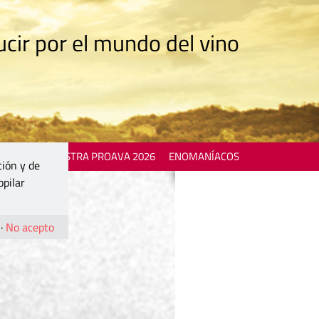
cir por el mundo del vino
 EVENTS
MOSTRA PROAVA 2026
ENOMANÍACOS
ción y de
opilar
·
No acepto