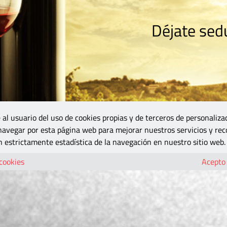
Déjate sedu
RISMO
ZONA DO
VINOS Y MÁS
GASTRONOMÍA
BLOGS
5B
 al usuario del uso de cookies propias y de terceros de personaliza
 navegar por esta página web para mejorar nuestros servicios y rec
 estrictamente estadística de la navegación en nuestro sitio web.
 cookies
Acepto