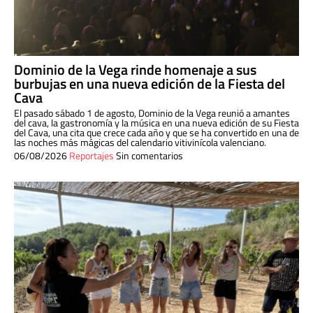
Dominio de la Vega rinde homenaje a sus
burbujas en una nueva edición de la Fiesta del
Cava
El pasado sábado 1 de agosto, Dominio de la Vega reunió a amantes
del cava, la gastronomía y la música en una nueva edición de su Fiesta
del Cava, una cita que crece cada año y que se ha convertido en una de
las noches más mágicas del calendario vitivinícola valenciano.
06/08/2026
Reportajes
Sin comentarios