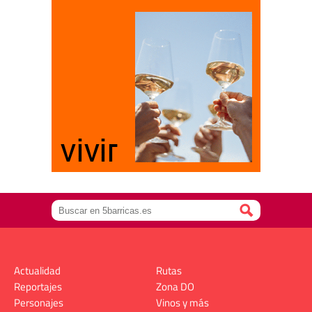
Actualidad
Rutas
Reportajes
Zona DO
Personajes
Vinos y más