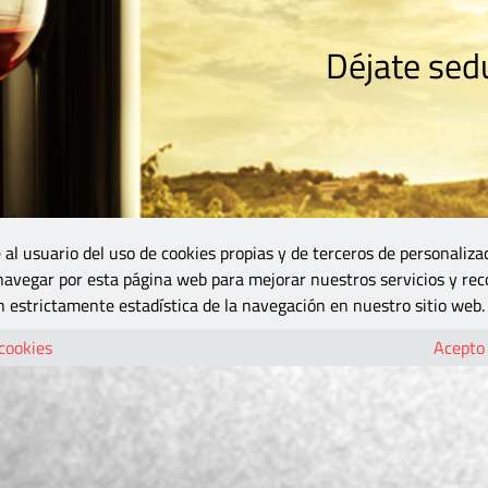
Déjate sedu
RISMO
ZONA DO
VINOS Y MÁS
GASTRONOMÍA
BLOGS
5B
 al usuario del uso de cookies propias y de terceros de personaliza
 navegar por esta página web para mejorar nuestros servicios y rec
 estrictamente estadística de la navegación en nuestro sitio web.
 cookies
Acepto