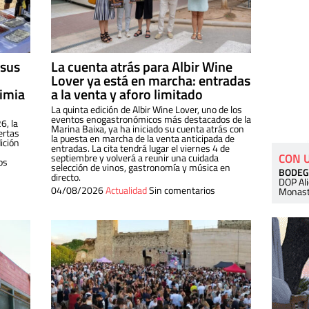
 sus
La cuenta atrás para Albir Wine
Lover ya está en marcha: entradas
dimia
a la venta y aforo limitado
La quinta edición de Albir Wine Lover, uno de los
eventos enogastronómicos más destacados de la
6, la
Marina Baixa, ya ha iniciado su cuenta atrás con
ertas
la puesta en marcha de la venta anticipada de
ición
entradas. La cita tendrá lugar el viernes 4 de
CON 
septiembre y volverá a reunir una cuidada
os
selección de vinos, gastronomía y música en
BODEG
directo.
DOP Al
04/08/2026
Actualidad
Sin comentarios
Monast