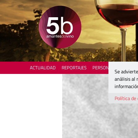
ACTUALIDAD
REPORTAJES
PERSONAJES
ENOTU
Se advierte
análisis al
información
Política de