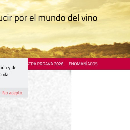
cir por el mundo del vino
 EVENTS
MOSTRA PROAVA 2026
ENOMANÍACOS
ción y de
opilar
·
No acepto