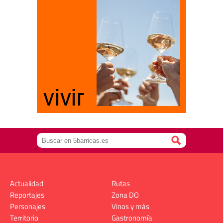
Actualidad
Rutas
Reportajes
Zona DO
Personajes
Vinos y más
Territorio
Gastronomía