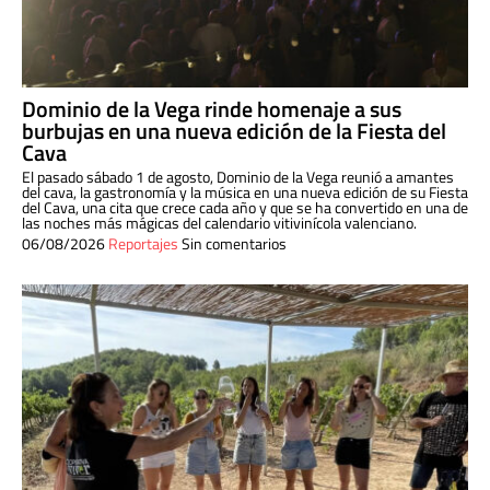
Dominio de la Vega rinde homenaje a sus
burbujas en una nueva edición de la Fiesta del
Cava
El pasado sábado 1 de agosto, Dominio de la Vega reunió a amantes
del cava, la gastronomía y la música en una nueva edición de su Fiesta
del Cava, una cita que crece cada año y que se ha convertido en una de
las noches más mágicas del calendario vitivinícola valenciano.
06/08/2026
Reportajes
Sin comentarios