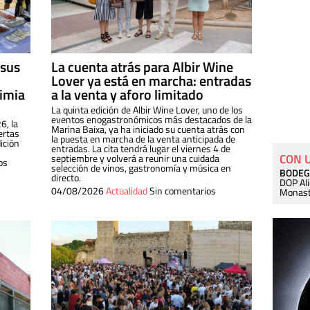
 sus
La cuenta atrás para Albir Wine
Lover ya está en marcha: entradas
dimia
a la venta y aforo limitado
La quinta edición de Albir Wine Lover, uno de los
eventos enogastronómicos más destacados de la
6, la
Marina Baixa, ya ha iniciado su cuenta atrás con
ertas
la puesta en marcha de la venta anticipada de
ición
entradas. La cita tendrá lugar el viernes 4 de
CON 
septiembre y volverá a reunir una cuidada
os
selección de vinos, gastronomía y música en
BODEG
directo.
DOP Al
04/08/2026
Actualidad
Sin comentarios
Monast