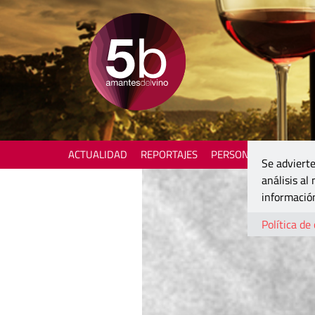
ACTUALIDAD
REPORTAJES
PERSONAJES
ENOTU
Se advierte
análisis al
información
Política de