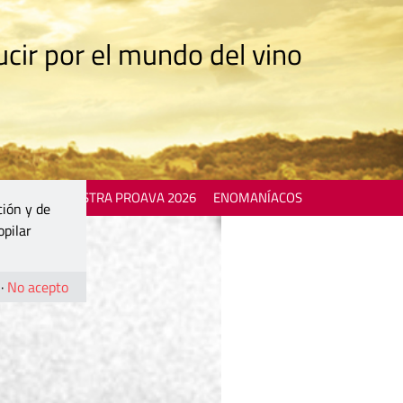
cir por el mundo del vino
 EVENTS
MOSTRA PROAVA 2026
ENOMANÍACOS
ción y de
opilar
·
No acepto