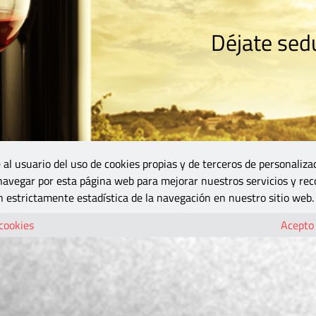
Déjate sedu
RISMO
ZONA DO
VINOS Y MÁS
GASTRONOMÍA
BLOGS
5B
 al usuario del uso de cookies propias y de terceros de personaliza
 navegar por esta página web para mejorar nuestros servicios y rec
 estrictamente estadística de la navegación en nuestro sitio web.
 cookies
Acepto