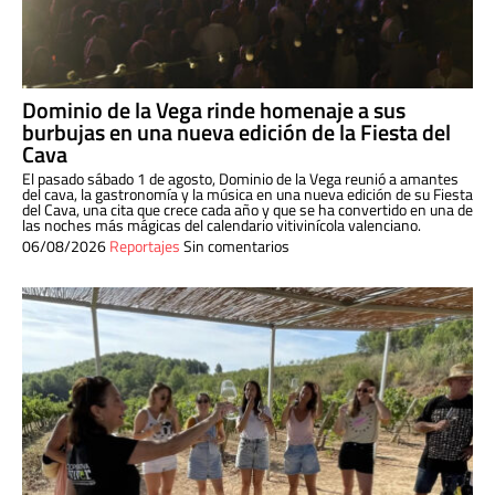
Dominio de la Vega rinde homenaje a sus
burbujas en una nueva edición de la Fiesta del
Cava
El pasado sábado 1 de agosto, Dominio de la Vega reunió a amantes
del cava, la gastronomía y la música en una nueva edición de su Fiesta
del Cava, una cita que crece cada año y que se ha convertido en una de
las noches más mágicas del calendario vitivinícola valenciano.
06/08/2026
Reportajes
Sin comentarios