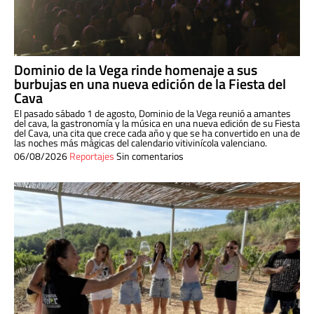
Dominio de la Vega rinde homenaje a sus
burbujas en una nueva edición de la Fiesta del
Cava
El pasado sábado 1 de agosto, Dominio de la Vega reunió a amantes
del cava, la gastronomía y la música en una nueva edición de su Fiesta
del Cava, una cita que crece cada año y que se ha convertido en una de
las noches más mágicas del calendario vitivinícola valenciano.
06/08/2026
Reportajes
Sin comentarios