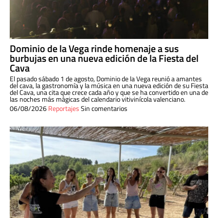
Dominio de la Vega rinde homenaje a sus
burbujas en una nueva edición de la Fiesta del
Cava
El pasado sábado 1 de agosto, Dominio de la Vega reunió a amantes
del cava, la gastronomía y la música en una nueva edición de su Fiesta
del Cava, una cita que crece cada año y que se ha convertido en una de
las noches más mágicas del calendario vitivinícola valenciano.
06/08/2026
Reportajes
Sin comentarios