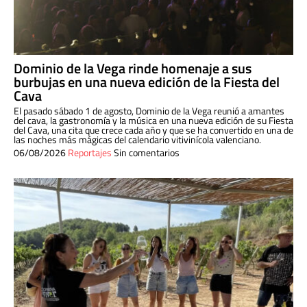
Dominio de la Vega rinde homenaje a sus
burbujas en una nueva edición de la Fiesta del
Cava
El pasado sábado 1 de agosto, Dominio de la Vega reunió a amantes
del cava, la gastronomía y la música en una nueva edición de su Fiesta
del Cava, una cita que crece cada año y que se ha convertido en una de
las noches más mágicas del calendario vitivinícola valenciano.
06/08/2026
Reportajes
Sin comentarios