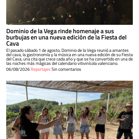
Dominio de la Vega rinde homenaje a sus
burbujas en una nueva edición de la Fiesta del
Cava
El pasado sábado 1 de agosto, Dominio de la Vega reunió a amantes
del cava, la gastronomía y la música en una nueva edición de su Fiesta
del Cava, una cita que crece cada año y que se ha convertido en una de
las noches más mágicas del calendario vitivinícola valenciano.
06/08/2026
Reportajes
Sin comentarios