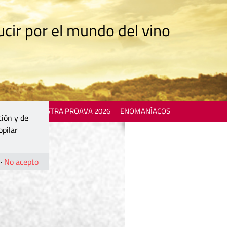
cir por el mundo del vino
 EVENTS
MOSTRA PROAVA 2026
ENOMANÍACOS
ción y de
opilar
·
No acepto