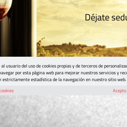
Déjate sedu
RISMO
ZONA DO
VINOS Y MÁS
GASTRONOMÍA
BLOGS
5B
 al usuario del uso de cookies propias y de terceros de personaliza
 navegar por esta página web para mejorar nuestros servicios y rec
 estrictamente estadística de la navegación en nuestro sitio web.
 cookies
Acepto