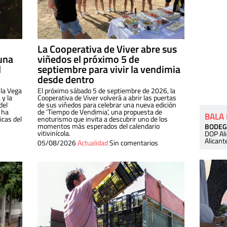
La Cooperativa de Viver abre sus
una
viñedos el próximo 5 de
l
septiembre para vivir la vendimia
desde dentro
 la Vega
El próximo sábado 5 de septiembre de 2026, la
 y la
Cooperativa de Viver volverá a abrir las puertas
del
de sus viñedos para celebrar una nueva edición
 ha
de ‘Tiempo de Vendimia’, una propuesta de
BALA
cas del
enoturismo que invita a descubrir uno de los
momentos más esperados del calendario
BODEG
vitivinícola.
DOP Al
Alicant
05/08/2026
Actualidad
Sin comentarios