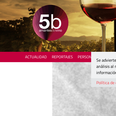
ACTUALIDAD
REPORTAJES
PERSONAJES
ENOTU
Se advierte
análisis al
información
Política de