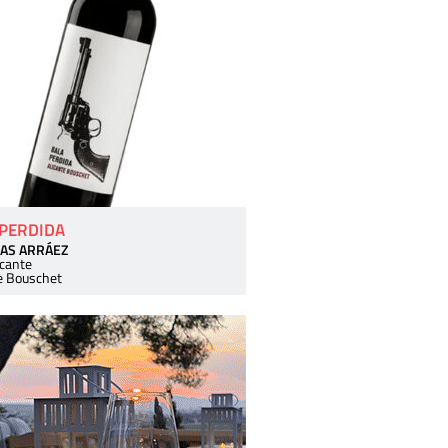
 PERDIDA
AS ARRÁEZ
icante
e Bouschet