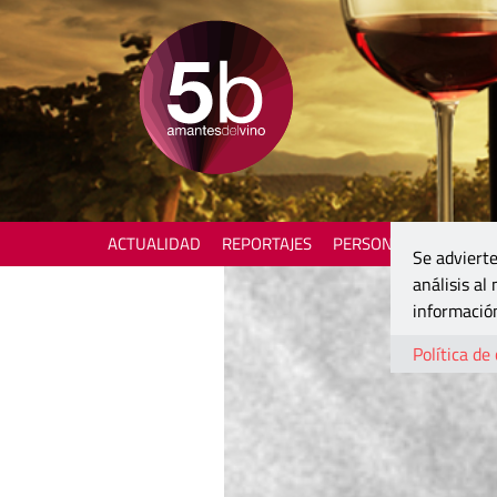
ACTUALIDAD
REPORTAJES
PERSONAJES
ENOTU
Se advierte
análisis al
información
Política de