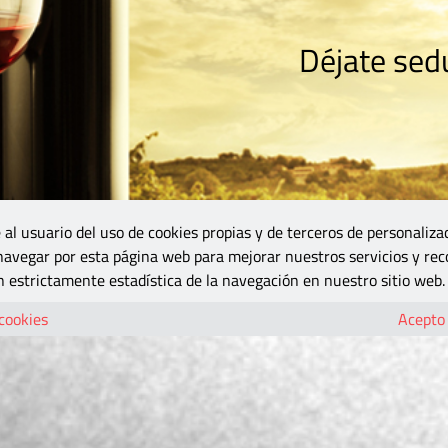
Déjate sedu
RISMO
ZONA DO
VINOS Y MÁS
GASTRONOMÍA
BLOGS
5B
 al usuario del uso de cookies propias y de terceros de personaliza
 navegar por esta página web para mejorar nuestros servicios y rec
 estrictamente estadística de la navegación en nuestro sitio web.
 cookies
Acepto