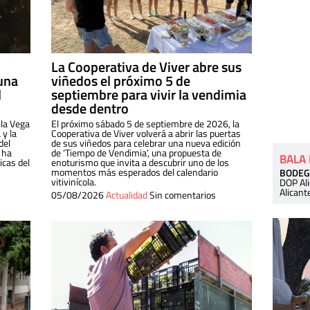
La Cooperativa de Viver abre sus
una
viñedos el próximo 5 de
l
septiembre para vivir la vendimia
desde dentro
 la Vega
El próximo sábado 5 de septiembre de 2026, la
 y la
Cooperativa de Viver volverá a abrir las puertas
del
de sus viñedos para celebrar una nueva edición
 ha
de ‘Tiempo de Vendimia’, una propuesta de
BALA
cas del
enoturismo que invita a descubrir uno de los
momentos más esperados del calendario
BODEG
vitivinícola.
DOP Al
Alicant
05/08/2026
Actualidad
Sin comentarios