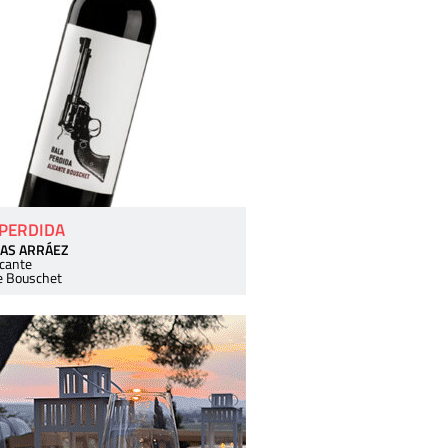
 PERDIDA
AS ARRÁEZ
icante
e Bouschet