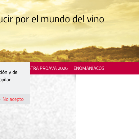
cir por el mundo del vino
 EVENTS
MOSTRA PROAVA 2026
ENOMANÍACOS
ción y de
opilar
·
No acepto