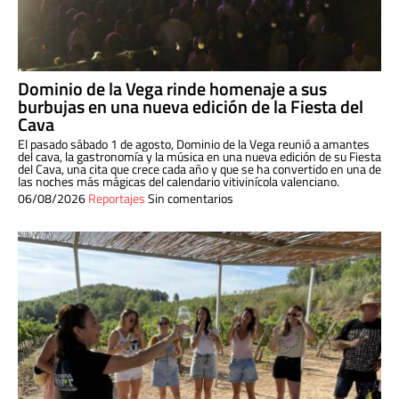
Dominio de la Vega rinde homenaje a sus
burbujas en una nueva edición de la Fiesta del
Cava
El pasado sábado 1 de agosto, Dominio de la Vega reunió a amantes
del cava, la gastronomía y la música en una nueva edición de su Fiesta
del Cava, una cita que crece cada año y que se ha convertido en una de
las noches más mágicas del calendario vitivinícola valenciano.
06/08/2026
Reportajes
Sin comentarios