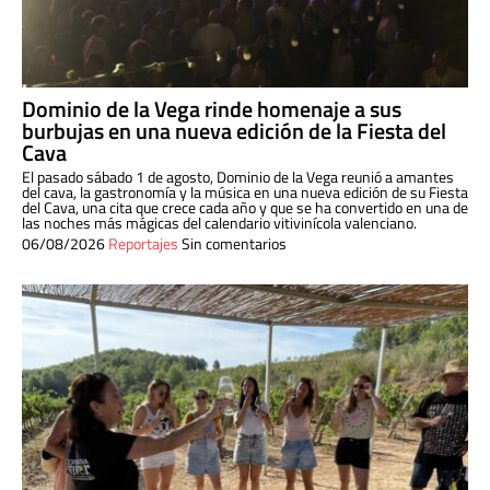
Dominio de la Vega rinde homenaje a sus
burbujas en una nueva edición de la Fiesta del
Cava
El pasado sábado 1 de agosto, Dominio de la Vega reunió a amantes
del cava, la gastronomía y la música en una nueva edición de su Fiesta
del Cava, una cita que crece cada año y que se ha convertido en una de
las noches más mágicas del calendario vitivinícola valenciano.
06/08/2026
Reportajes
Sin comentarios