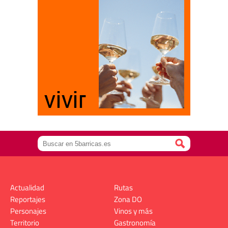
Actualidad
Rutas
Reportajes
Zona DO
Personajes
Vinos y más
Territorio
Gastronomía