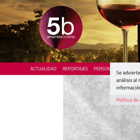
ACTUALIDAD
REPORTAJES
PERSONAJES
ENOTU
Se advierte
análisis al
información
Política de