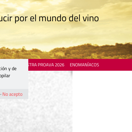
cir por el mundo del vino
 EVENTS
MOSTRA PROAVA 2026
ENOMANÍACOS
ción y de
opilar
·
No acepto