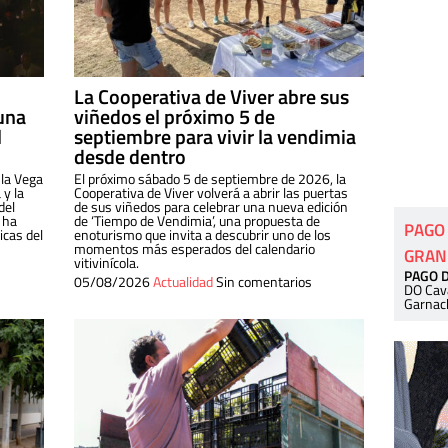
La Cooperativa de Viver abre sus
una
viñedos el próximo 5 de
l
septiembre para vivir la vendimia
desde dentro
 la Vega
El próximo sábado 5 de septiembre de 2026, la
 y la
Cooperativa de Viver volverá a abrir las puertas
del
de sus viñedos para celebrar una nueva edición
 ha
de ‘Tiempo de Vendimia’, una propuesta de
PAGO
cas del
enoturismo que invita a descubrir uno de los
momentos más esperados del calendario
GRAN
vitivinícola.
PAGO 
05/08/2026
Actualidad
Sin comentarios
DO Cav
Garnac