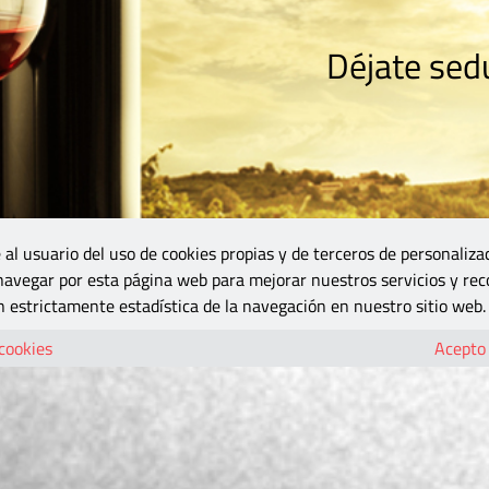
Déjate sedu
RISMO
ZONA DO
VINOS Y MÁS
GASTRONOMÍA
BLOGS
5B
 al usuario del uso de cookies propias y de terceros de personaliza
 navegar por esta página web para mejorar nuestros servicios y rec
 estrictamente estadística de la navegación en nuestro sitio web.
 cookies
Acepto