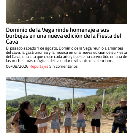
Dominio de la Vega rinde homenaje a sus
burbujas en una nueva edición de la Fiesta del
Cava
El pasado sábado 1 de agosto, Dominio de la Vega reunió a amantes
del cava, la gastronomía y la música en una nueva edición de su Fiesta
del Cava, una cita que crece cada año y que se ha convertido en una de
las noches más mágicas del calendario vitivinícola valenciano.
06/08/2026
Reportajes
Sin comentarios