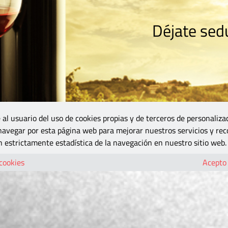
Déjate sedu
RISMO
ZONA DO
VINOS Y MÁS
GASTRONOMÍA
BLOGS
5B
 al usuario del uso de cookies propias y de terceros de personaliza
 navegar por esta página web para mejorar nuestros servicios y rec
 estrictamente estadística de la navegación en nuestro sitio web.
 cookies
Acepto