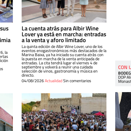
 sus
La cuenta atrás para Albir Wine
Lover ya está en marcha: entradas
dimia
a la venta y aforo limitado
La quinta edición de Albir Wine Lover, uno de los
eventos enogastronómicos más destacados de la
6, la
Marina Baixa, ya ha iniciado su cuenta atrás con
ertas
la puesta en marcha de la venta anticipada de
ición
entradas. La cita tendrá lugar el viernes 4 de
CON 
septiembre y volverá a reunir una cuidada
os
selección de vinos, gastronomía y música en
BODEG
directo.
DOP Al
04/08/2026
Actualidad
Sin comentarios
Monast