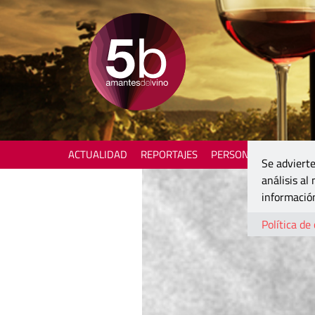
ACTUALIDAD
REPORTAJES
PERSONAJES
ENOTU
Se advierte
análisis al
información
Política de