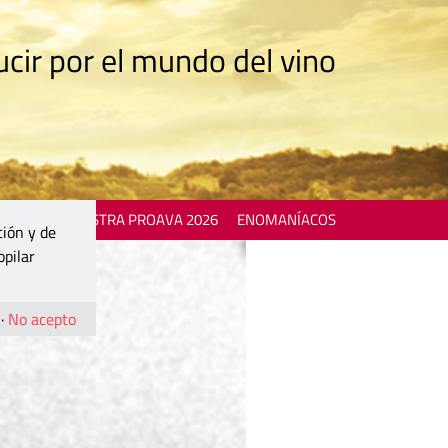
cir por el mundo del vino
 EVENTS
MOSTRA PROAVA 2026
ENOMANÍACOS
ción y de
opilar
·
No acepto