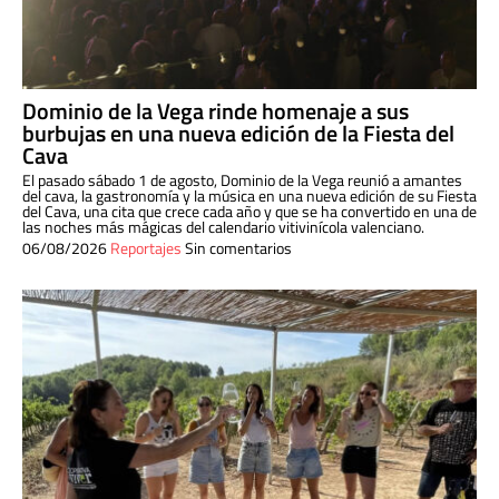
Dominio de la Vega rinde homenaje a sus
burbujas en una nueva edición de la Fiesta del
Cava
El pasado sábado 1 de agosto, Dominio de la Vega reunió a amantes
del cava, la gastronomía y la música en una nueva edición de su Fiesta
del Cava, una cita que crece cada año y que se ha convertido en una de
las noches más mágicas del calendario vitivinícola valenciano.
06/08/2026
Reportajes
Sin comentarios